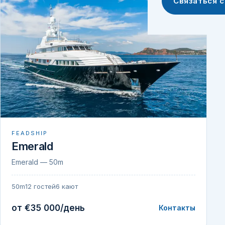
Связаться 
FEADSHIP
Emerald
Emerald — 50m
50m
12 гостей
6 кают
от €35 000/день
Контакты