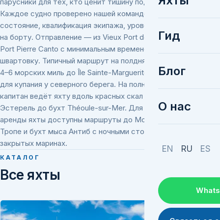
Яхты
парусники для тех, кто ценит тишину под гротом.
Каждое судно проверено нашей командой: техническое
состояние, квалификация экипажа, уровень снабжения
Гид
на борту. Отправление — из Vieux Port de Cannes или
Port Pierre Canto с минимальным временем на
швартовку. Типичный маршрут на полдня — переход в
Блог
4–6 морских миль до Île Sainte-Marguerite с остановкой
для купания у северного берега. На полный день
капитан ведёт яхту вдоль красных скал массива
О нас
Эстерель до бухт Théoule-sur-Mer. Для недельной
аренды яхты доступны маршруты до Монако, Сен-
Тропе и бухт мыса Антиб с ночными стоянками в
закрытых маринах.
EN
RU
ES
КАТАЛОГ
Все яхты
What