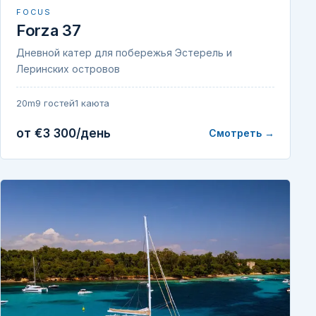
FOCUS
Forza 37
Дневной катер для побережья Эстерель и
Леринских островов
20m
9 гостей
1 каюта
от €3 300/день
Смотреть →