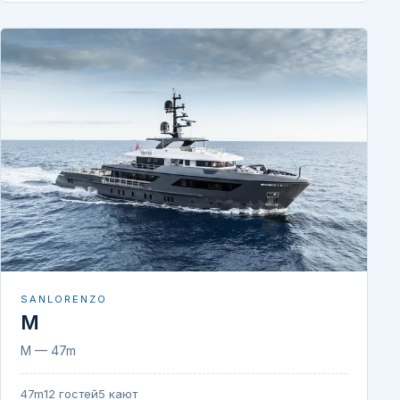
SANLORENZO
M
M — 47m
47m
12 гостей
5 кают