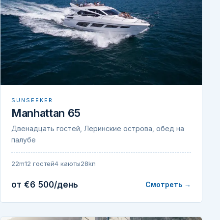
SUNSEEKER
Manhattan 65
Двенадцать гостей, Леринские острова, обед на
палубе
22m
12 гостей
4 каюты
28kn
от €6 500/день
Смотреть →