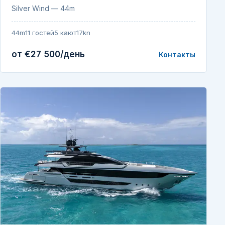
Silver Wind — 44m
44m
11 гостей
5 кают
17kn
от €27 500/день
Контакты