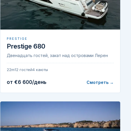
PRESTIGE
Prestige 680
Двенадцать гостей, закат над островами Лерен
22m
12 гостей
4 каюты
от €6 600/день
Смотреть →