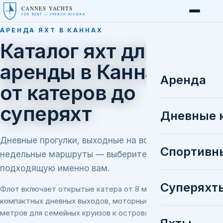
CANNES YACHTS
FOR RENT — FRENCH RIVIERA
АРЕНДА ЯХТ В КАННАХ
Каталог яхт для
аренды в Каннах —
Аренда
от катеров до
суперяхт
Дневные 
Дневные прогулки, выходные на воде или
Спортивн
недельные маршруты — выберите яхту,
подходящую именно вам.
Суперяхт
Флот включает открытые катера от 8 метров для
компактных дневных выходов, моторные яхты 15–24
метров для семейных круизов к островам Лерен и