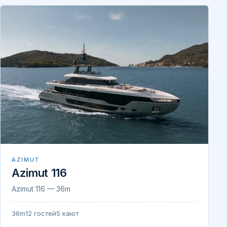
AZIMUT
Azimut 116
Azimut 116 — 36m
36m
12 гостей
5 кают