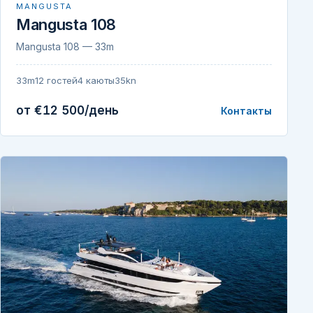
MANGUSTA
Mangusta 108
Mangusta 108 — 33m
33m
12 гостей
4 каюты
35kn
от €12 500/день
Контакты