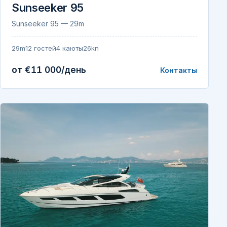
Sunseeker 95
Sunseeker 95 — 29m
29m
12 гостей
4 каюты
26kn
от €11 000/день
Контакты