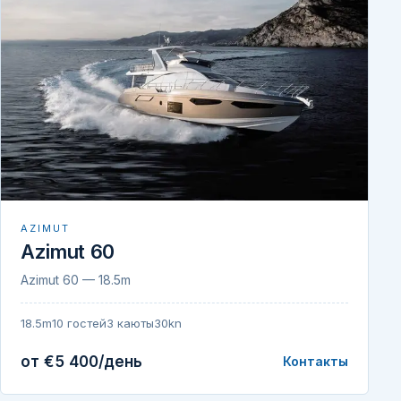
AZIMUT
Azimut 60
Azimut 60 — 18.5m
18.5m
10 гостей
3 каюты
30kn
от €5 400/день
Контакты