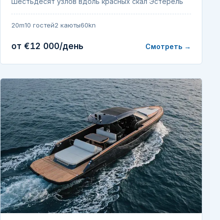
Шестьдесят узлов вдоль красных скал Эстерель
20m
10 гостей
2 каюты
60kn
от €12 000/день
Смотреть →